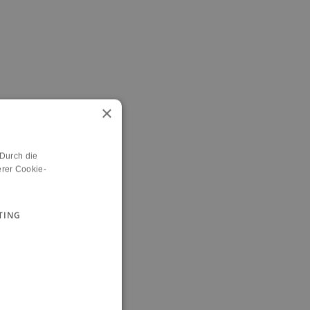
×
 Durch die
rer Cookie-
TING
n.