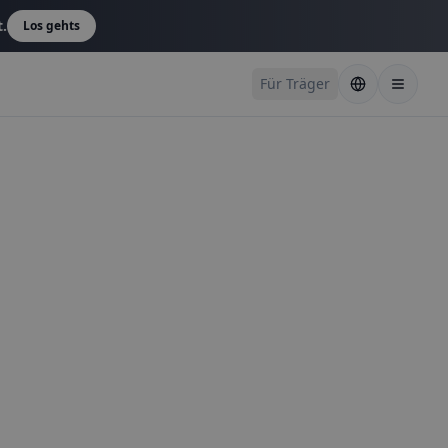
t.
Los gehts
Für Träger