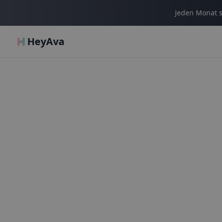
Jeden Monat s
HeyAva