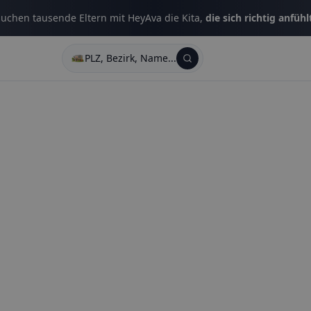
uchen tausende Eltern mit HeyAva die Kita,
die sich richtig anfühl
PLZ, Bezirk, Name...