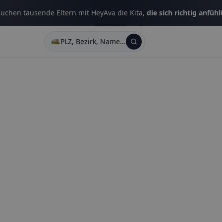
uchen tausende Eltern mit HeyAva die Kita,
die sich richtig anfühl
PLZ, Bezirk, Name...