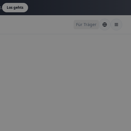
t.
Los gehts
Für Träger