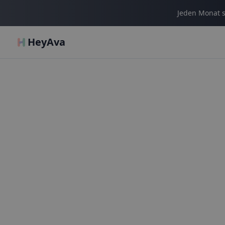
Jeden Monat s
HeyAva