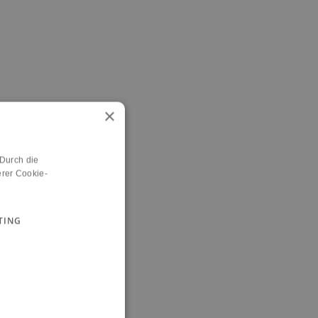
×
 Durch die
rer Cookie-
TING
n.