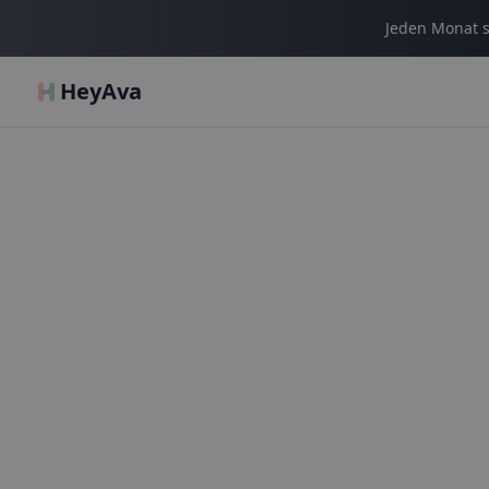
Jeden Monat s
HeyAva