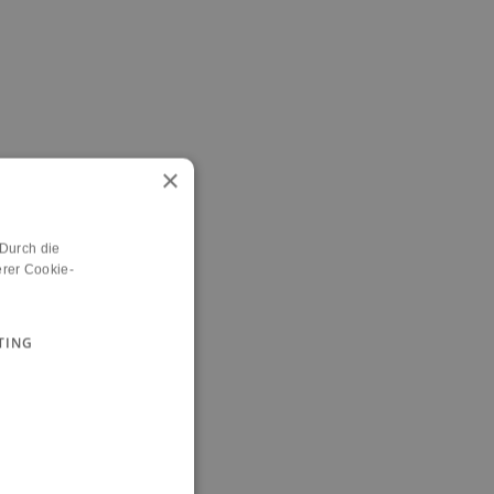
×
 Durch die
rer Cookie-
TING
n.