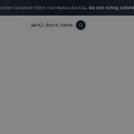
uchen tausende Eltern mit HeyAva die Kita,
die sich richtig anfühl
PLZ, Bezirk, Name...