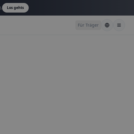
t.
Los gehts
Für Träger