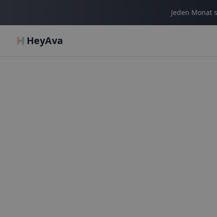
Jeden Monat s
HeyAva