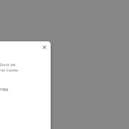
×
 Durch die
rer Cookie-
TING
n.