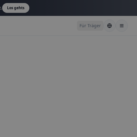
t.
Los gehts
Für Träger