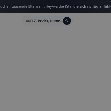
uchen tausende Eltern mit HeyAva die Kita,
die sich richtig anfühl
PLZ, Bezirk, Name...