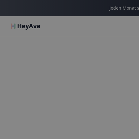
Jeden Monat s
HeyAva