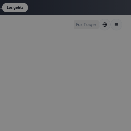
t.
Los gehts
Für Träger