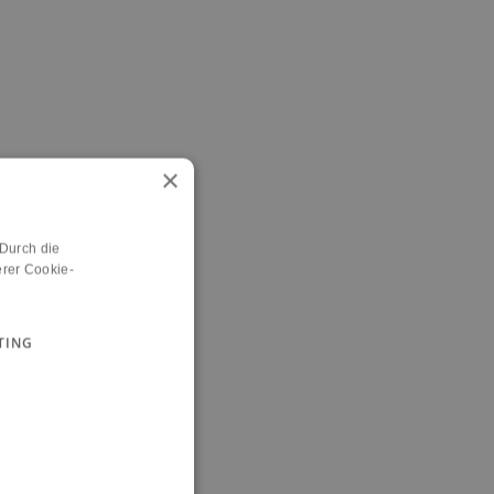
×
 Durch die
rer Cookie-
TING
n.