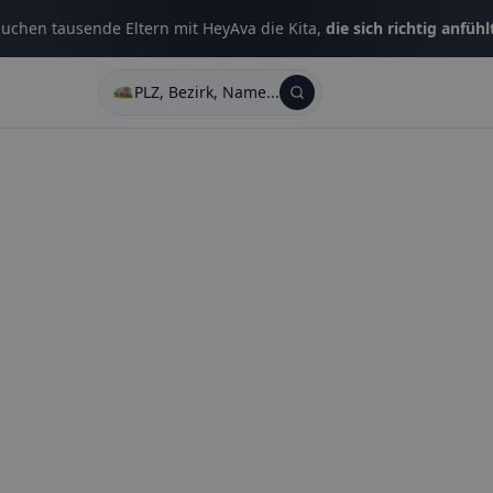
uchen tausende Eltern mit HeyAva die Kita,
die sich richtig anfühl
PLZ, Bezirk, Name...