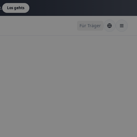
t.
Los gehts
Für Träger