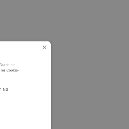
×
 Durch die
rer Cookie-
TING
n.