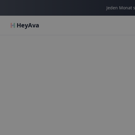
Jeden Monat s
HeyAva