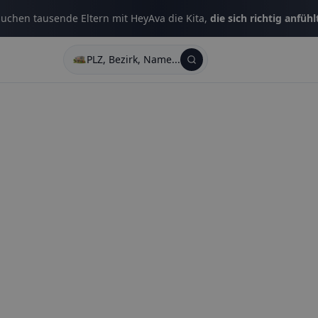
uchen tausende Eltern mit HeyAva die Kita,
die sich richtig anfühl
PLZ, Bezirk, Name...