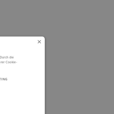
×
 Durch die
rer Cookie-
TING
n.