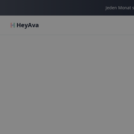
Jeden Monat s
HeyAva