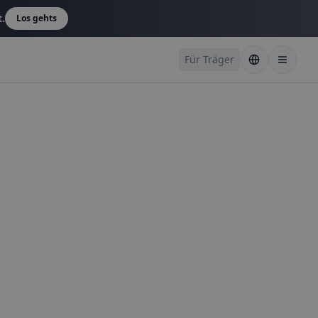
t.
Los gehts
Für Träger