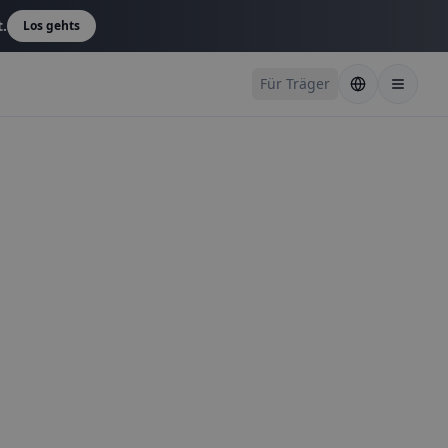
t.
Los gehts
Für Träger