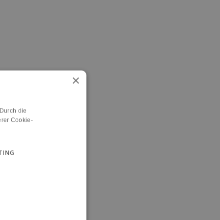
×
 Durch die
rer Cookie-
TING
n.