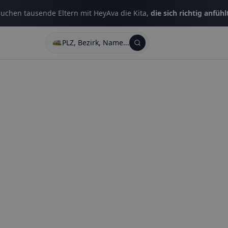
uchen tausende Eltern mit HeyAva die Kita,
die sich richtig anfühl
PLZ, Bezirk, Name...