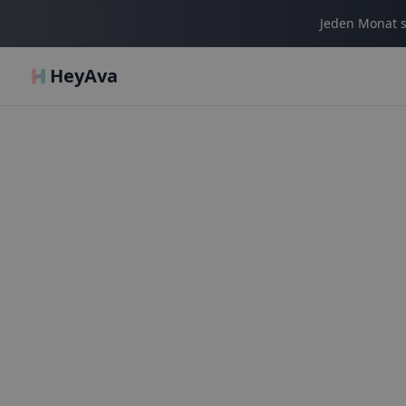
Jeden Monat s
HeyAva