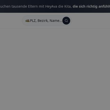
uchen tausende Eltern mit HeyAva die Kita,
die sich richtig anfühl
PLZ, Bezirk, Name...