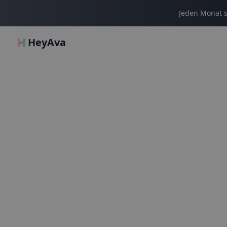
Jeden Monat s
HeyAva