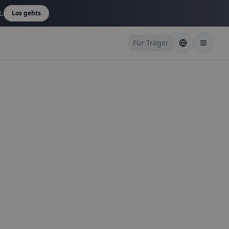
t.
Los gehts
Für Träger