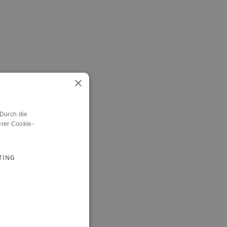
×
 Durch die
rer Cookie-
TING
n.