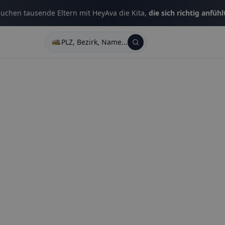
uchen tausende Eltern mit HeyAva die Kita,
die sich richtig anfühl
PLZ, Bezirk, Name...