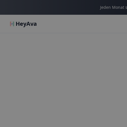
Jeden Monat s
HeyAva