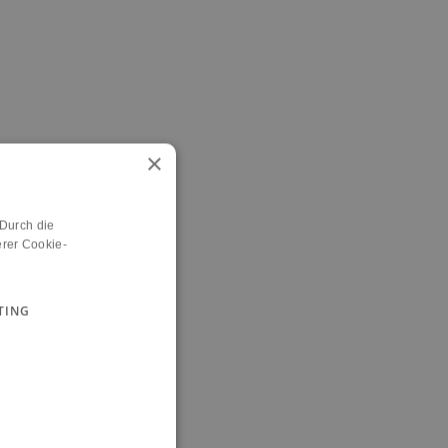
×
 Durch die
rer Cookie-
TING
n.