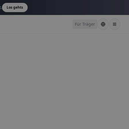
t.
Los gehts
Für Träger