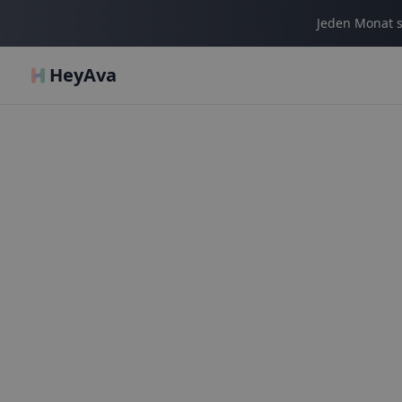
Jeden Monat s
HeyAva