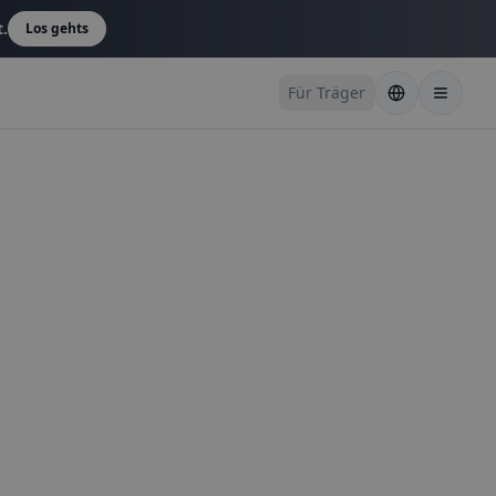
t.
Los gehts
Für Träger