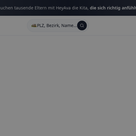
uchen tausende Eltern mit HeyAva die Kita,
die sich richtig anfühl
PLZ, Bezirk, Name...