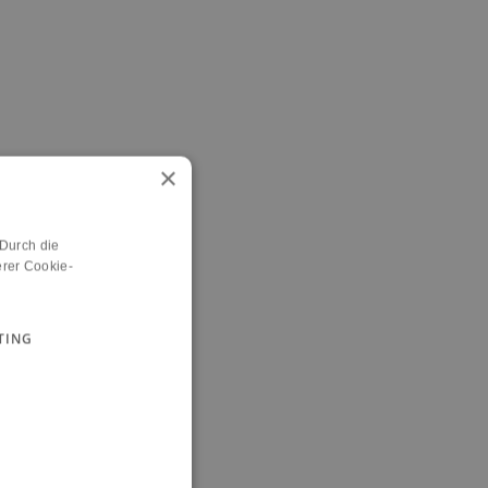
×
 Durch die
rer Cookie-
TING
n.