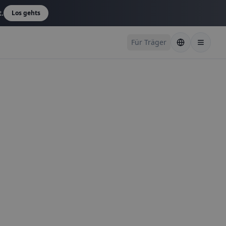
t.
Los gehts
Für Träger