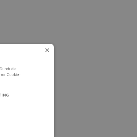
×
 Durch die
rer Cookie-
TING
n.