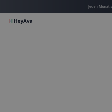
Jeden Monat s
HeyAva