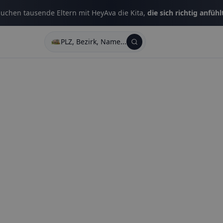
uchen tausende Eltern mit HeyAva die Kita,
die sich richtig anfühl
PLZ, Bezirk, Name...