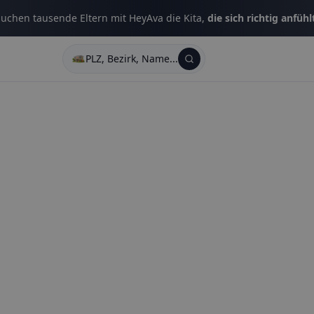
uchen tausende Eltern mit HeyAva die Kita,
die sich richtig anfühl
PLZ, Bezirk, Name...