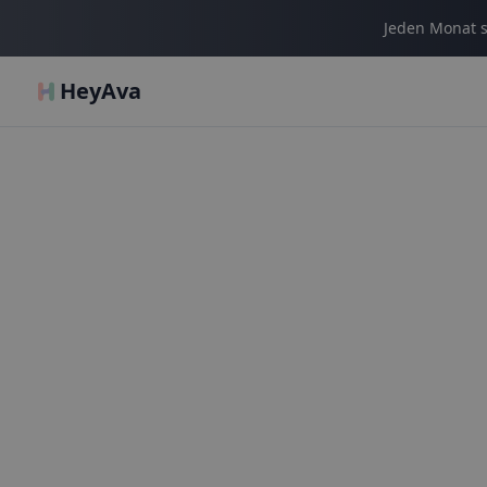
Jeden Monat s
HeyAva