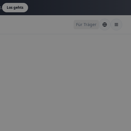
t.
Los gehts
Für Träger