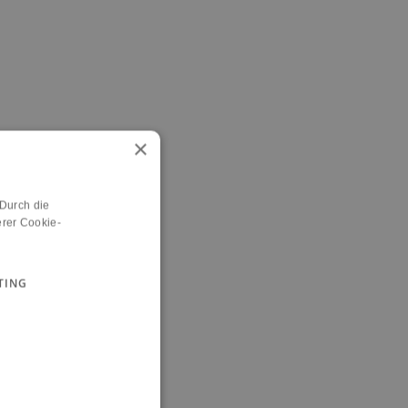
×
 Durch die
rer Cookie-
TING
n.