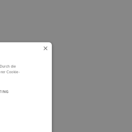
×
 Durch die
rer Cookie-
TING
n.