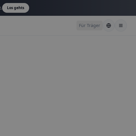
t.
Los gehts
Für Träger