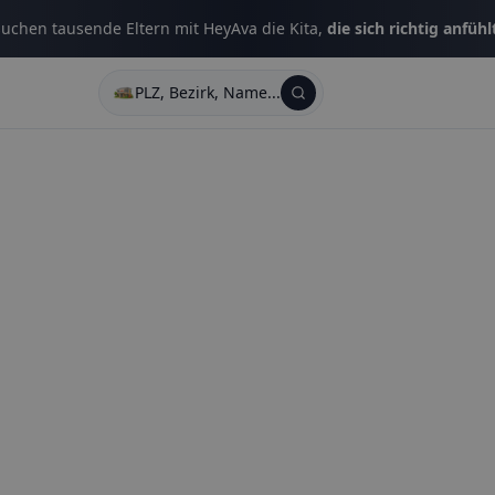
uchen tausende Eltern mit HeyAva die Kita,
die sich richtig anfühl
PLZ, Bezirk, Name...