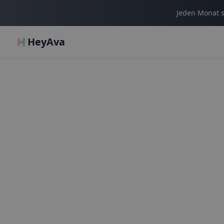
Jeden Monat s
HeyAva