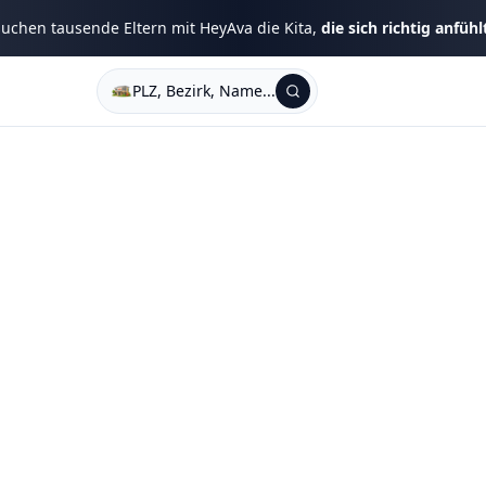
uchen tausende Eltern mit HeyAva die Kita,
die sich richtig anfühl
PLZ, Bezirk, Name...