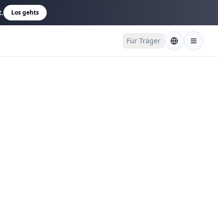
t.
Los gehts
Für Träger