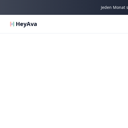
Jeden Monat s
HeyAva