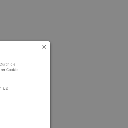
×
 Durch die
rer Cookie-
TING
n.