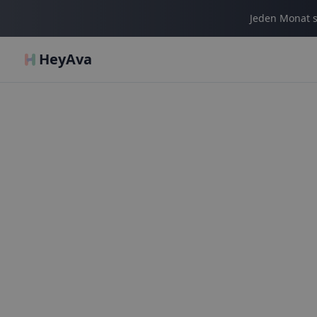
Jeden Monat s
HeyAva