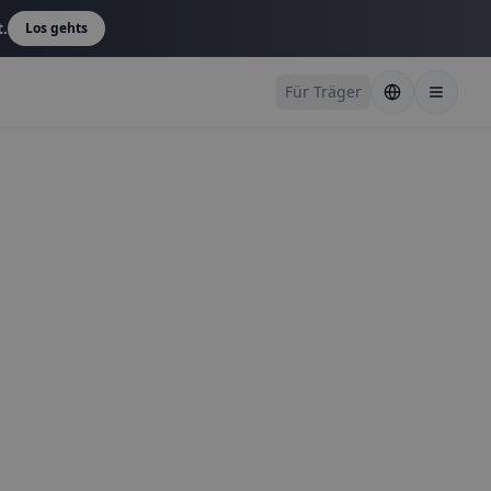
t.
Los gehts
Für Träger