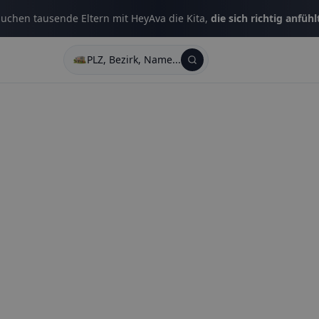
uchen tausende Eltern mit HeyAva die Kita,
die sich richtig anfühl
PLZ, Bezirk, Name...