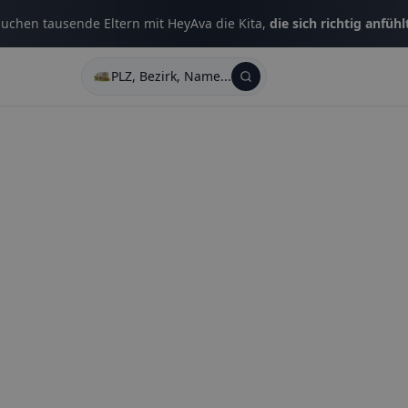
uchen tausende Eltern mit HeyAva die Kita,
die sich richtig anfühl
PLZ, Bezirk, Name...