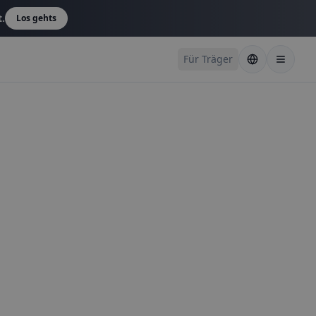
t.
Los gehts
Für Träger