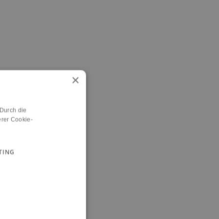
×
 Durch die
rer Cookie-
TING
n.