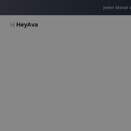
Jeden Monat s
HeyAva