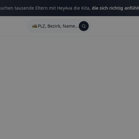
uchen tausende Eltern mit HeyAva die Kita,
die sich richtig anfühl
PLZ, Bezirk, Name...