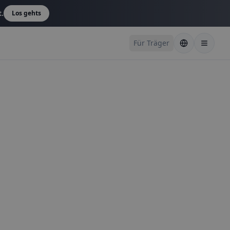
t.
Los gehts
Für Träger