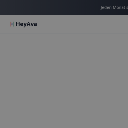
Jeden Monat s
HeyAva