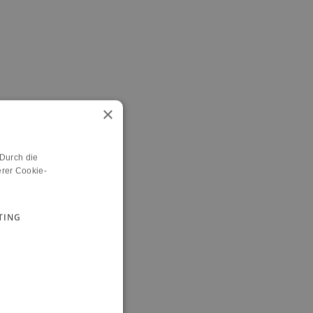
×
 Durch die
rer Cookie-
TING
n.