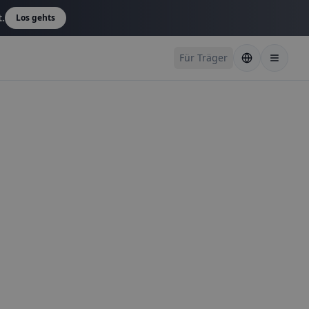
t.
Los gehts
Für Träger