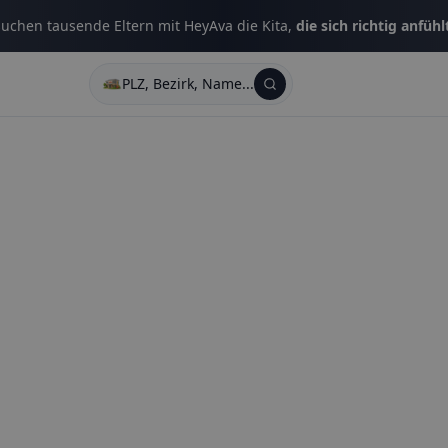
uchen tausende Eltern mit HeyAva die Kita,
die sich richtig anfühl
PLZ, Bezirk, Name...