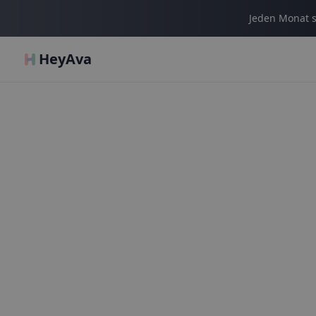
Jeden Monat s
HeyAva