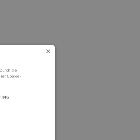
×
 Durch die
rer Cookie-
TING
n.