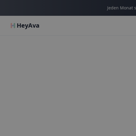
Jeden Monat s
HeyAva