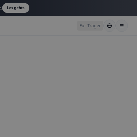
t.
Los gehts
Für Träger