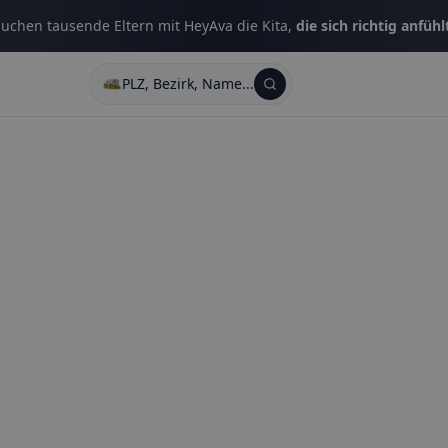
uchen tausende Eltern mit HeyAva die Kita,
die sich richtig anfühl
PLZ, Bezirk, Name...