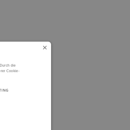
×
 Durch die
rer Cookie-
TING
n.