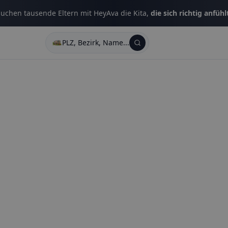
uchen tausende Eltern mit HeyAva die Kita,
die sich richtig anfühl
PLZ, Bezirk, Name...