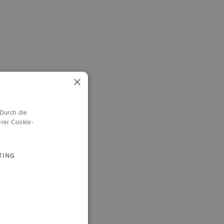
×
 Durch die
rer Cookie-
TING
n.