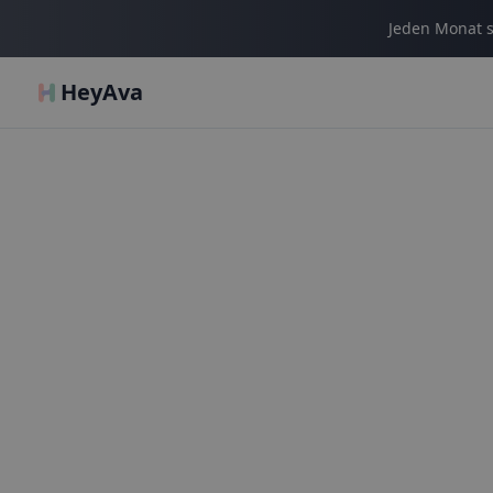
Jeden Monat s
HeyAva