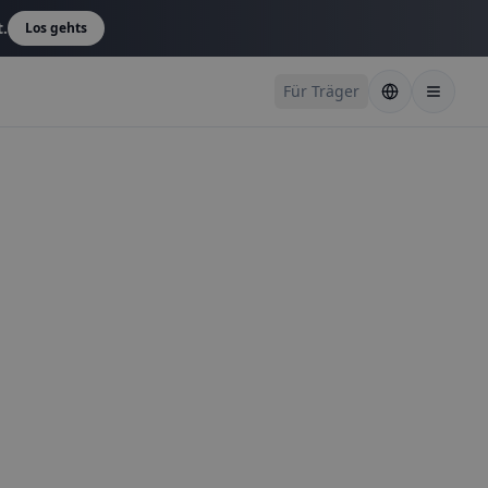
t.
Los gehts
Für Träger