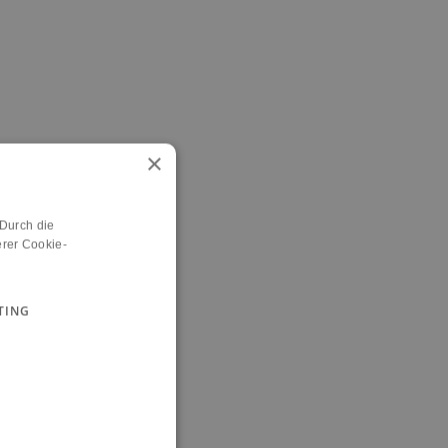
×
 Durch die
rer Cookie-
TING
n.