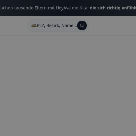
uchen tausende Eltern mit HeyAva die Kita,
die sich richtig anfühl
PLZ, Bezirk, Name...