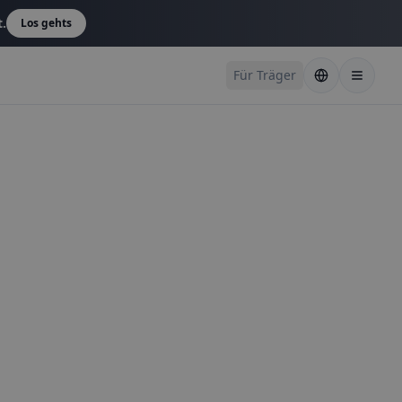
t.
Los gehts
Für Träger