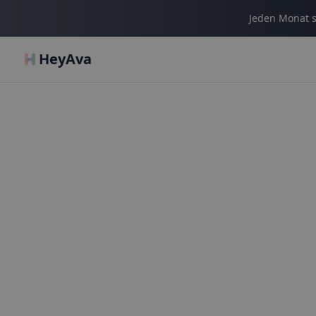
Jeden Monat s
HeyAva