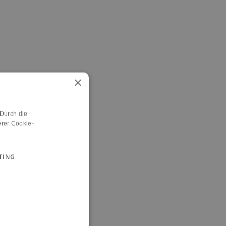
×
 Durch die
rer Cookie-
TING
n.