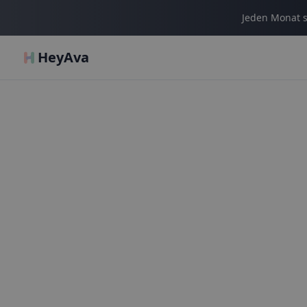
Jeden Monat s
HeyAva