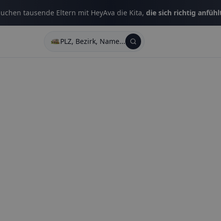
uchen tausende Eltern mit HeyAva die Kita,
die sich richtig anfühl
PLZ, Bezirk, Name...