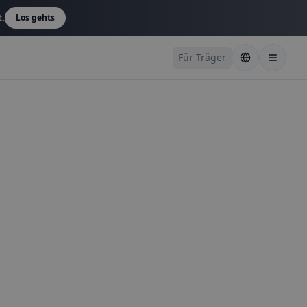
t.
Los gehts
Für Träger