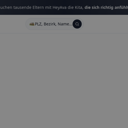
uchen tausende Eltern mit HeyAva die Kita,
die sich richtig anfühl
PLZ, Bezirk, Name...