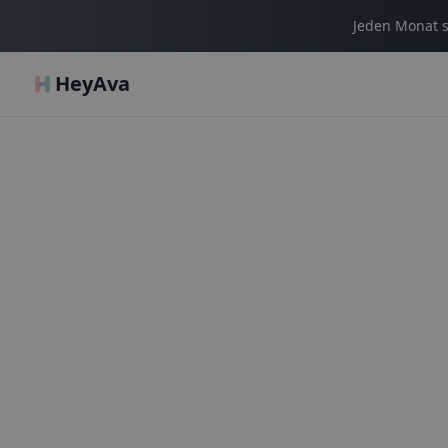
Jeden Monat s
HeyAva