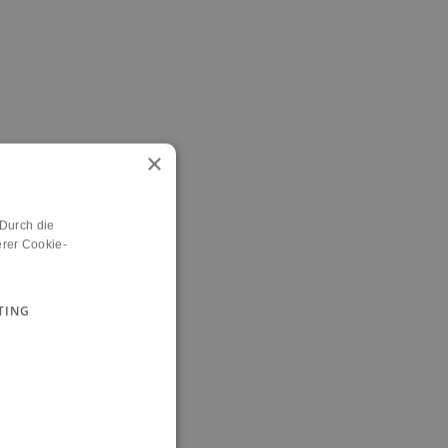
×
 Durch die
rer Cookie-
TING
n.