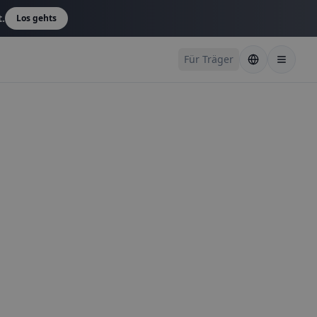
t.
Los gehts
Für Träger