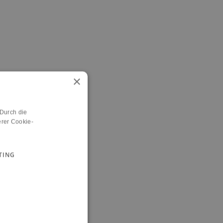
×
 Durch die
rer Cookie-
TING
n.