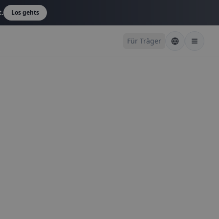
t.
Los gehts
Für Träger