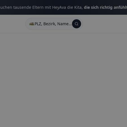
uchen tausende Eltern mit HeyAva die Kita,
die sich richtig anfühl
PLZ, Bezirk, Name...