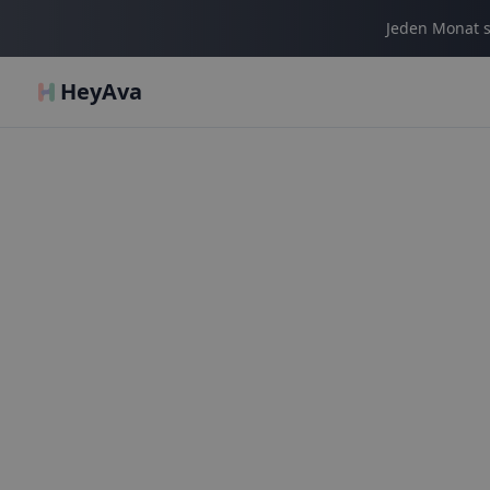
Jeden Monat s
HeyAva